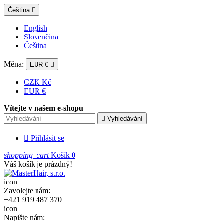
Čeština

English
Slovenčina
Čeština
Měna:
EUR €

CZK Kč
EUR €
Vítejte v našem e-shopu

Vyhledávání

Přihlásit se
shopping_cart
Košík
0
Váš košík je prázdný!
icon
Zavolejte nám:
+421 919 487 370
icon
Napište nám: