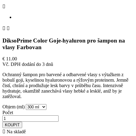



DiksoPrime Color Goje-hyaluron pro šampon na
vlasy Farbovan
€ 11.00
Vč. DPH
dodání do 3 dnů
Ochranný šampon pro barvené a odbarvené vlasy s výtažkem z
bobulí goji, kyselinou hyaluronovou a rýžovým proteinem. Jemně
čistí, chrání a prodlužuje lesk barvy v průběhu času. Intenzivně
hydratuje, okamžitě zanechává vlasy hebké a lesklé, aniž by je
zatěžoval.
Objem (ml)
Počet
KOUPIT

Na skladě