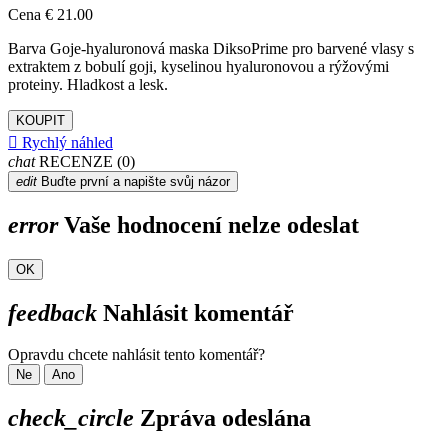
Cena
€ 21.00
Barva Goje-hyaluronová maska DiksoPrime pro barvené vlasy s
extraktem z bobulí goji, kyselinou hyaluronovou a rýžovými
proteiny. Hladkost a lesk.
KOUPIT

Rychlý náhled
chat
RECENZE (0)
edit
Buďte první a napište svůj názor
error
Vaše hodnocení nelze odeslat
OK
feedback
Nahlásit komentář
Opravdu chcete nahlásit tento komentář?
Ne
Ano
check_circle
Zpráva odeslána