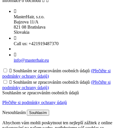
Informace o obchodu



MasterHair, s.r.o.
Bajzova 11/A
821 08 Bratislava
Slovakia

Call us:
+421919487370

info@masterhair.eu

Souhlasím se zpracováním osobních údajů
(Přečtěte si
podmínky ochrany údajů)

Souhlasím se zpracováním osobních údajů
(Přečtěte si
podmínky ochrany údajů)
Souhlasím se zpracováním osobních údajů
Přečtěte si podmínky ochrany údajů
Nesouhlasím
Souhlasím
Abychom vám mohli poskytnout ten nejlepší zážitek z online
nakupování na našem webu, potřebujeme váš souhlas se