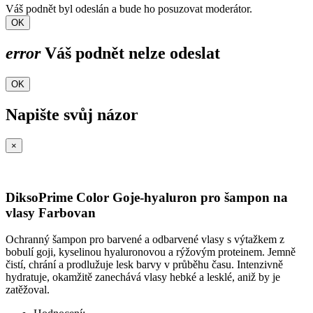
Váš podnět byl odeslán a bude ho posuzovat moderátor.
OK
error
Váš podnět nelze odeslat
OK
Napište svůj názor
×
DiksoPrime Color Goje-hyaluron pro šampon na
vlasy Farbovan
Ochranný šampon pro barvené a odbarvené vlasy s výtažkem z
bobulí goji, kyselinou hyaluronovou a rýžovým proteinem. Jemně
čistí, chrání a prodlužuje lesk barvy v průběhu času. Intenzivně
hydratuje, okamžitě zanechává vlasy hebké a lesklé, aniž by je
zatěžoval.