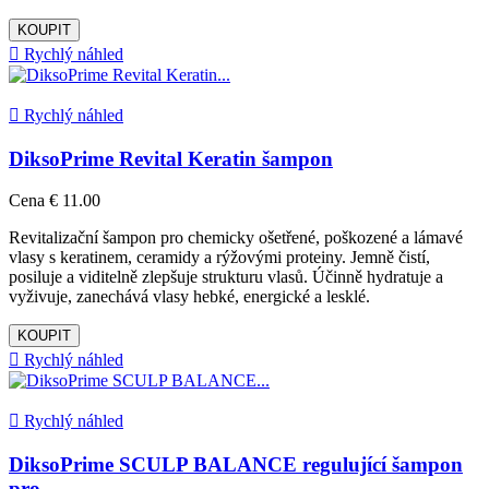
KOUPIT

Rychlý náhled

Rychlý náhled
DiksoPrime Revital Keratin šampon
Cena
€ 11.00
Revitalizační šampon pro chemicky ošetřené, poškozené a lámavé
vlasy s keratinem, ceramidy a rýžovými proteiny. Jemně čistí,
posiluje a viditelně zlepšuje strukturu vlasů. Účinně hydratuje a
vyživuje, zanechává vlasy hebké, energické a lesklé.
KOUPIT

Rychlý náhled

Rychlý náhled
DiksoPrime SCULP BALANCE regulující šampon
pro...