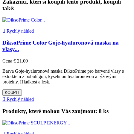
Zákazníci, kteří si koupili tento produkt, koupili
také:

Rychlý náhled
DiksoPrime Color Goje-hyaluronová maska na
vlasy...
Cena
€ 21.00
Barva Goje-hyaluronová maska DiksoPrime pro barvené vlasy s
extraktem z bobulí goji, kyselinou hyaluronovou a rýžovými
proteiny. Hladkost a lesk.
KOUPIT

Rychlý náhled
Produkty, které mohou Vás zaujmout: 8 ks

Rychlý náhled