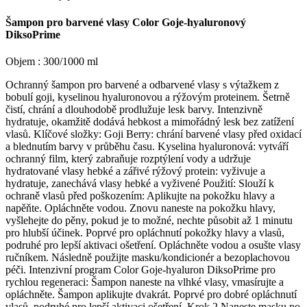
Šampon pro barvené vlasy Color Goje-hyaluronový
DiksoPrime
Objem : 300/1000 ml
Ochranný šampon pro barvené a odbarvené vlasy s výtažkem z
bobulí goji, kyselinou hyaluronovou a rýžovým proteinem. Šetrně
čistí, chrání a dlouhodobě prodlužuje lesk barvy. Intenzivně
hydratuje, okamžitě dodává hebkost a mimořádný lesk bez zatížení
vlasů. Klíčové složky: Goji Berry: chrání barvené vlasy před oxidací
a blednutím barvy v průběhu času. Kyselina hyaluronová: vytváří
ochranný film, který zabraňuje rozptýlení vody a udržuje
hydratované vlasy hebké a zářivé rýžový protein: vyživuje a
hydratuje, zanechává vlasy hebké a vyživené Použití: Slouží k
ochraně vlasů před poškozením: Aplikujte na pokožku hlavy a
napěňte. Opláchněte vodou. Znovu naneste na pokožku hlavy,
vyšlehejte do pěny, pokud je to možné, nechte působit až 1 minutu
pro hlubší účinek. Poprvé pro opláchnutí pokožky hlavy a vlasů,
podruhé pro lepší aktivaci ošetření. Opláchněte vodou a osušte vlasy
ručníkem. Následně použijte masku/kondicionér a bezoplachovou
péči. Intenzivní program Color Goje-hyaluron DiksoPrime pro
rychlou regeneraci: Šampon naneste na vlhké vlasy, vmasírujte a
opláchněte. Šampon aplikujte dvakrát. Poprvé pro dobré opláchnutí
vlasů, podruhé pro lepší aktivaci ošetření. Krok 2 Naneste masku po