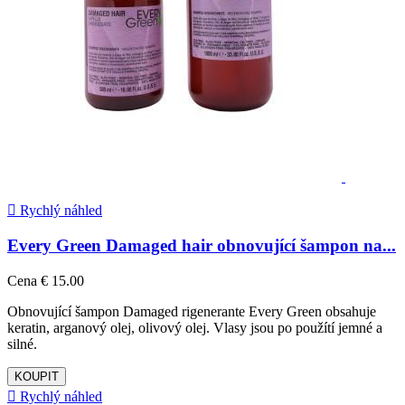

Rychlý náhled
Every Green Damaged hair obnovující šampon na...
Cena
€ 15.00
Obnovující šampon Damaged rigenerante Every Green obsahuje
keratin, arganový olej, olivový olej. Vlasy jsou po použítí jemné a
silné.
KOUPIT

Rychlý náhled