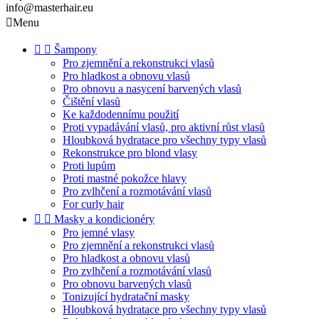
info@masterhair.eu

Menu


Šampony
Pro zjemnění a rekonstrukci vlasů
Pro hladkost a obnovu vlasů
Pro obnovu a nasycení barvených vlasů
Čištění vlasů
Ke každodennímu použití
Proti vypadávání vlasů, pro aktivní růst vlasů
Hloubková hydratace pro všechny typy vlasů
Rekonstrukce pro blond vlasy
Proti lupům
Proti mastné pokožce hlavy
Pro zvlhčení a rozmotávání vlasů
For curly hair


Masky a kondicionéry
Pro jemné vlasy
Pro zjemnění a rekonstrukci vlasů
Pro hladkost a obnovu vlasů
Pro zvlhčení a rozmotávání vlasů
Pro obnovu barvených vlasů
Tonizující hydratační masky
Hloubková hydratace pro všechny typy vlasů