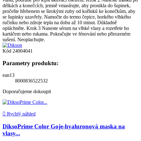
délkách a konečcích, jemně vmasírujte, aby pronikla do šupinek,
pročešte hřebenem se širokými zuby od kořínků ke konečkům, aby
se šupinky uzavřely. Namočte do termo čepice, horkého vlhkého
ručníku nebo zdroje tepla na dobu až 10 minut. Důkladně
opláchněte. Krok 3 Naneste sérum na vlhké vlasy a rozetřete ho
kartáčem nebo rukama. Pokračujte ve fénování nebo přirozeném
sušení. Neoplachujte.
Kód
24004041
Parametry produktu:
ean13
8000836522532
Doporučujeme dokoupit

Rychlý náhled
DiksoPrime Color Goje-hyaluronová maska na
vlasy...