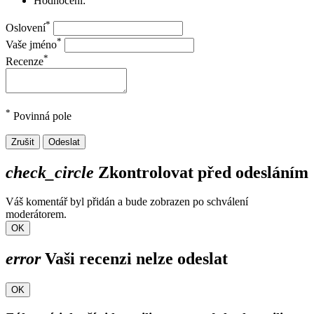
Hodnocení:
*
Oslovení
*
Vaše jméno
*
Recenze
*
Povinná pole
Zrušit
Odeslat
check_circle
Zkontrolovat před odesláním
Váš komentář byl přidán a bude zobrazen po schválení
moderátorem.
OK
error
Vaši recenzi nelze odeslat
OK