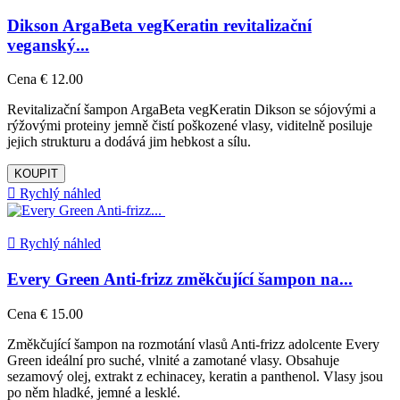
Dikson ArgaBeta vegKeratin revitalizační
veganský...
Cena
€ 12.00
Revitalizační šampon ArgaBeta vegKeratin Dikson se sójovými a
rýžovými proteiny jemně čistí poškozené vlasy, viditelně posiluje
jejich strukturu a dodává jim hebkost a sílu.
KOUPIT

Rychlý náhled

Rychlý náhled
Every Green Anti-frizz změkčující šampon na...
Cena
€ 15.00
Změkčující šampon na rozmotání vlasů Anti-frizz adolcente Every
Green ideální pro suché, vlnité a zamotané vlasy. Obsahuje
sezamový olej, extrakt z echinacey, keratin a panthenol. Vlasy jsou
po něm hladké, jemné a lesklé.