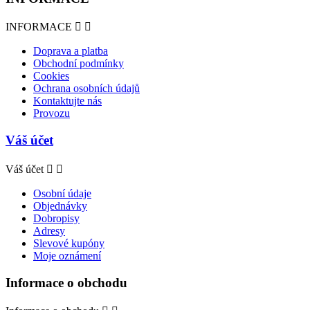
INFORMACE


Doprava a platba
Obchodní podmínky
Cookies
Ochrana osobních údajů
Kontaktujte nás
Provozu
Váš účet
Váš účet


Osobní údaje
Objednávky
Dobropisy
Adresy
Slevové kupóny
Moje oznámení
Informace o obchodu