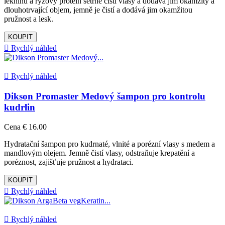
leknínu a rýžový protein šetrně čistí vlasy a dodává jim okamžitý a
dlouhotrvající objem, jemně je čistí a dodává jim okamžitou
pružnost a lesk.
KOUPIT

Rychlý náhled

Rychlý náhled
Dikson Promaster Medový šampon pro kontrolu
kudrlin
Cena
€ 16.00
Hydratační šampon pro kudrnaté, vlnité a porézní vlasy s medem a
mandlovým olejem. Jemně čistí vlasy, odstraňuje krepatění a
poréznost, zajišťuje pružnost a hydrataci.
KOUPIT

Rychlý náhled

Rychlý náhled