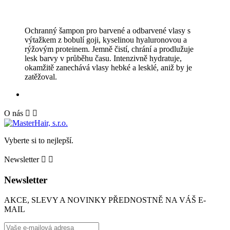
Ochranný šampon pro barvené a odbarvené vlasy s
výtažkem z bobulí goji, kyselinou hyaluronovou a
rýžovým proteinem. Jemně čistí, chrání a prodlužuje
lesk barvy v průběhu času. Intenzivně hydratuje,
okamžitě zanechává vlasy hebké a lesklé, aniž by je
zatěžoval.
O nás


Vyberte si to nejlepší.
Newsletter


Newsletter
AKCE, SLEVY A NOVINKY PŘEDNOSTNĚ NA VÁŠ E-
MAIL