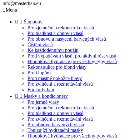
info@masterhair.eu

Menu


Šampony
Pro zjemnění a rekonstrukci vlasů
Pro hladkost a obnovu vlasů
Pro obnovu a nasycení barvených vlasů
Čištění vlasů
Ke každodennímu použití
Proti vypadávání vlasů, pro aktivní růst vlasů
Hloubková hydratace pro všechny typy vlasů
Rekonstrukce pro blond vlasy
Proti lupům
Proti mastné pokožce hlavy
Pro zvlhčení a rozmotávání vlasů
For curly hair


Masky a kondicionéry
Pro jemné vlasy
Pro zjemnění a rekonstrukci vlasů
Pro hladkost a obnovu vlasů
Pro zvlhčení a rozmotávání vlasů
Pro obnovu barvených vlasů
Tonizující hydratační masky
Hloubková hydratace pro všechny typy vlasů