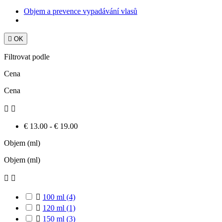
Objem a prevence vypadávání vlasů

OK
Filtrovat podle
Cena
Cena


€ 13.00 - € 19.00
Objem (ml)
Objem (ml)



100 ml
(4)

120 ml
(1)

150 ml
(3)