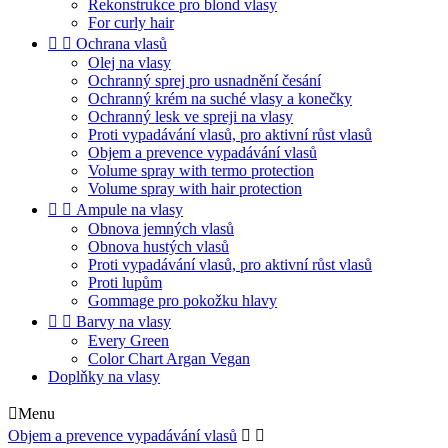
Rekonstrukce pro blond vlasy
For curly hair


Ochrana vlasů
Olej na vlasy
Ochranný sprej pro usnadnění česání
Ochranný krém na suché vlasy a konečky
Ochranný lesk ve spreji na vlasy
Proti vypadávání vlasů, pro aktivní růst vlasů
Objem a prevence vypadávání vlasů
Volume spray with termo protection
Volume spray with hair protection


Ampule na vlasy
Obnova jemných vlasů
Obnova hustých vlasů
Proti vypadávání vlasů, pro aktivní růst vlasů
Proti lupům
Gommage pro pokožku hlavy


Barvy na vlasy
Every Green
Color Chart Argan Vegan
Doplňky na vlasy

Menu
Objem a prevence vypadávání vlasů

