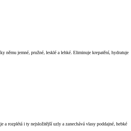
ky němu jemné, pružné, lesklé a lehké. Eliminuje krepatění, hydratuje
a rozplétá i ty nejsložitější uzly a zanechává vlasy poddajné, hebké