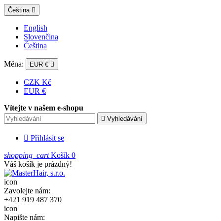
Čeština

English
Slovenčina
Čeština
Měna:
EUR €

CZK Kč
EUR €
Vítejte v našem e-shopu

Vyhledávání

Přihlásit se
shopping_cart
Košík
0
Váš košík je prázdný!
icon
Zavolejte nám:
+421 919 487 370
icon
Napište nám: