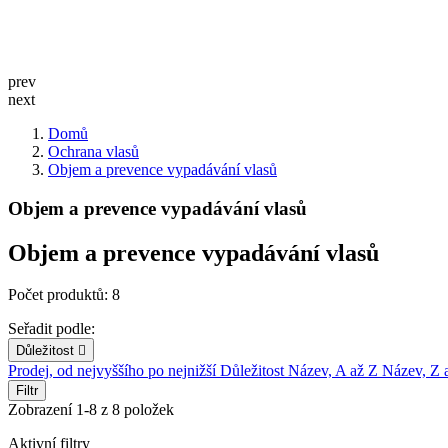
prev
next
Domů
Ochrana vlasů
Objem a prevence vypadávání vlasů
Objem a prevence vypadávání vlasů
Objem a prevence vypadávání vlasů
Počet produktů: 8
Seřadit podle:
Důležitost

Prodej, od nejvyššího po nejnižší
Důležitost
Název, A až Z
Název, Z 
Filtr
Zobrazení 1-8 z 8 položek
Aktivní filtry