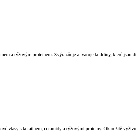
tinem a rýžovým proteinem. Zvýrazňuje a tvaruje kudrliny, které jsou dí
vé vlasy s keratinem, ceramidy a rýžovými proteiny. Okamžitě vyživuje 