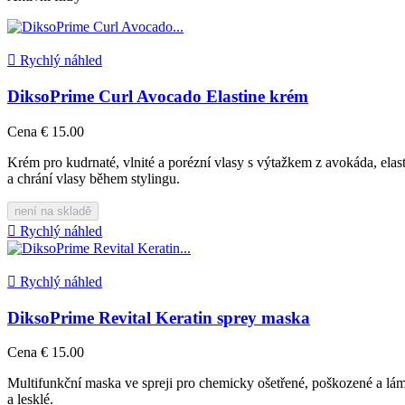

Rychlý náhled
DiksoPrime Curl Avocado Elastine krém
Cena
€ 15.00
Krém pro kudrnaté, vlnité a porézní vlasy s výtažkem z avokáda, elas
a chrání vlasy během stylingu.
není na skladě

Rychlý náhled

Rychlý náhled
DiksoPrime Revital Keratin sprey maska
Cena
€ 15.00
Multifunkční maska ve spreji pro chemicky ošetřené, poškozené a láma
a lesklé.