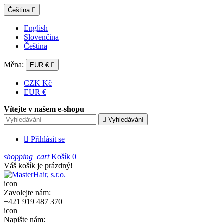
Čeština

English
Slovenčina
Čeština
Měna:
EUR €

CZK Kč
EUR €
Vítejte v našem e-shopu

Vyhledávání

Přihlásit se
shopping_cart
Košík
0
Váš košík je prázdný!
icon
Zavolejte nám:
+421 919 487 370
icon
Napište nám: