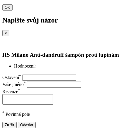
OK
Napište svůj názor
×
HS Milano Anti-dandruff šampón proti lupinám
Hodnocení:
*
Oslovení
*
Vaše jméno
*
Recenze
*
Povinná pole
Zrušit
Odeslat