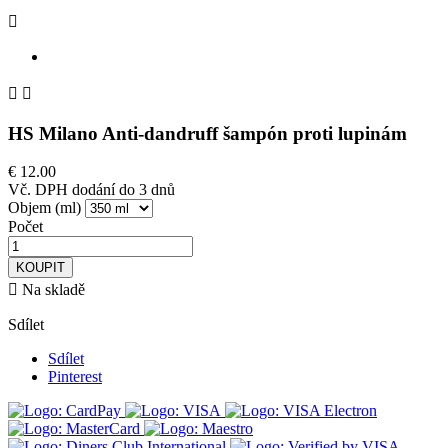



HS Milano Anti-dandruff šampón proti lupinám
€ 12.00
Vč. DPH
dodání do 3 dnů
Objem (ml)
Počet
KOUPIT

Na skladě
Sdílet
Sdílet
Pinterest