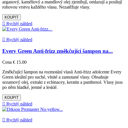
arganový, kaméliový a mandlový olej zjemňují, omlazují a posilují
rohovou vrstvu každého vlasu. Nezatěžuje vlasy.
KOUPIT

Rychlý náhled

Rychlý náhled
Every Green Anti-frizz změkčující šampon na...
Cena
€ 15.00
Změkčující šampon na rozmotání vlasů Anti-frizz adolcente Every
Green ideální pro suché, vlnité a zamotané vlasy. Obsahuje
sezamový olej, extrakt z echinacey, keratin a panthenol. Vlasy jsou
po něm hladké, jemné a lesklé.
KOUPIT

Rychlý náhled

Rychlý náhled