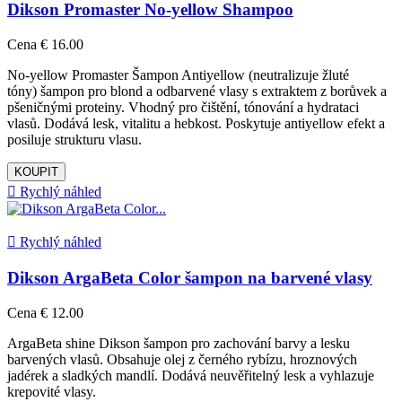
Dikson Promaster No-yellow Shampoo
Cena
€ 16.00
No-yellow Promaster Šampon Antiyellow (neutralizuje žluté
tóny) šampon pro blond a odbarvené vlasy s extraktem z borůvek a
pšeničnými proteiny. Vhodný pro čištění, tónování a hydrataci
vlasů. Dodává lesk, vitalitu a hebkost. Poskytuje antiyellow efekt a
posiluje strukturu vlasu.
KOUPIT

Rychlý náhled

Rychlý náhled
Dikson ArgaBeta Color šampon na barvené vlasy
Cena
€ 12.00
ArgaBeta shine Dikson šampon pro zachování barvy a lesku
barvených vlasů. Obsahuje olej z černého rybízu, hroznových
jadérek a sladkých mandlí. Dodává neuvěřitelný lesk a vyhlazuje
krepovité vlasy.