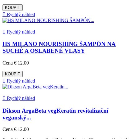
KOUPIT

Rychlý náhled

Rychlý náhled
HS MILANO NOURISHING ŠAMPÓN NA
SUCHÉ A OSLABENÉ VLASY
Cena
€ 12.00
KOUPIT

Rychlý náhled

Rychlý náhled
Dikson ArgaBeta vegKeratin revitalizační
veganský...
Cena
€ 12.00