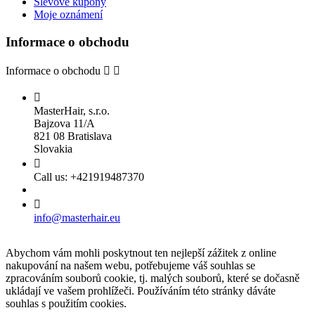
Slevové kupóny
Moje oznámení
Informace o obchodu
Informace o obchodu



MasterHair, s.r.o.
Bajzova 11/A
821 08 Bratislava
Slovakia

Call us:
+421919487370

info@masterhair.eu
Abychom vám mohli poskytnout ten nejlepší zážitek z online
nakupování na našem webu, potřebujeme váš souhlas se
zpracováním souborů cookie, tj. malých souborů, které se dočasně
ukládají ve vašem prohlížeči.
Používáním této stránky dáváte
souhlas s použitím cookies.