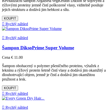
Revitalizační šampon ArgaBeta vegKeratin Dikson se sójovými a
rýžovými proteiny jemně čistí poškozené vlasy, viditelně posiluje
jejich strukturu a dodává jim hebkost a sílu.
KOUPIT

Rychlý náhled

Rychlý náhled
Šampon DiksoPrime Super Volume
Cena
€ 11.00
Šampon obohacený o polymer pšeničného proteinu, výtažek z
leknínu a rýžový protein šetrně čistí vlasy a dodává jim okamžitý a
dlouhotrvající objem, jemně je čistí a dodává jim okamžitou
pružnost a lesk.
KOUPIT

Rychlý náhled

Rychlý náhled