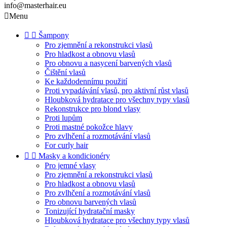
info@masterhair.eu

Menu


Šampony
Pro zjemnění a rekonstrukci vlasů
Pro hladkost a obnovu vlasů
Pro obnovu a nasycení barvených vlasů
Čištění vlasů
Ke každodennímu použití
Proti vypadávání vlasů, pro aktivní růst vlasů
Hloubková hydratace pro všechny typy vlasů
Rekonstrukce pro blond vlasy
Proti lupům
Proti mastné pokožce hlavy
Pro zvlhčení a rozmotávání vlasů
For curly hair


Masky a kondicionéry
Pro jemné vlasy
Pro zjemnění a rekonstrukci vlasů
Pro hladkost a obnovu vlasů
Pro zvlhčení a rozmotávání vlasů
Pro obnovu barvených vlasů
Tonizující hydratační masky
Hloubková hydratace pro všechny typy vlasů