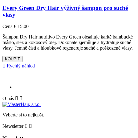
Every Green Dry Hair výživný šampon pro suché
vlasy
Cena
€ 15.00
Šampon Dry Hair nutritivo Every Green obsahuje karitě bambucké
máslo, sléz a kokosový olej. Dokonale zjemňuje a hydratuje suché
vlasy. Jemně čistí a hloubkově regeneruje suché a poškozené vlasy.
KOUPIT

Rychlý náhled
O nás


Vyberte si to nejlepší.
Newsletter

