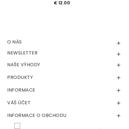
Cena
€ 12.00
KOUPIT
O NÁS

NEWSLETTER

NAŠE VÝHODY

PRODUKTY

INFORMACE

VÁŠ ÚČET

INFORMACE O OBCHODU
