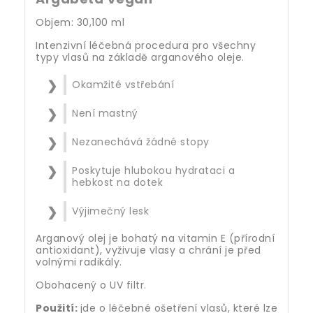
Objem: 30,100 ml
Intenzivní léčebná procedura pro všechny
typy vlasů na základě arganového oleje.
Okamžité vstřebání
Není mastný
Nezanechává žádné stopy
Poskytuje hlubokou hydrataci a
hebkost na dotek
Výjimečný lesk
Arganový olej je bohatý na vitamin E (přírodní
antioxidant), vyživuje vlasy a chrání je před
volnými radikály.
Obohacený o UV filtr.
Použití:
jde o léčebné ošetření vlasů, které lze