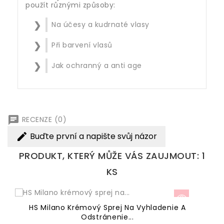
použít různými způsoby:
Na účesy a kudrnaté vlasy
Při barvení vlasů
Jak ochranný a anti age
chat
RECENZE (0)
Buďte první a napište svůj názor
edit
PRODUKT, KTERÝ MŮŽE VÁS ZAUJMOUT: 1
KS
HS Milano Krémový Sprej Na Vyhladenie A
Odstránenie...