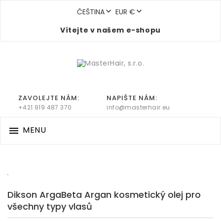


ČEŠTINA
EUR €
Vítejte v našem e-shopu
ZAVOLEJTE NÁM:
NAPIŠTE NÁM:
+421 919 487 370
info@masterhair.eu
MENU

0
Dikson ArgaBeta Argan kosmetický olej pro
všechny typy vlasů